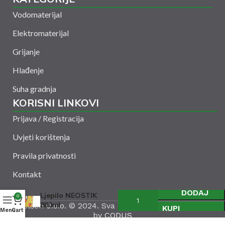
Vodomaterijal
Elektromaterijal
Grijanje
Hlađenje
Suha gradnja
KORISNI LINKOVI
Prijava / Registracija
Uvjeti korištenja
Pravila privatnosti
Kontakt
DODAJ
Ljepilo NEOSTIK
0
800ml
Amelšeh d.o.o. © 2024. Sva prava zadržana. Powered
KUPI
Menu
Cart
by
CODUS