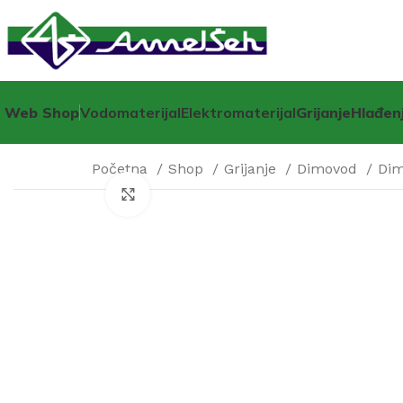
Web Shop
Vodomaterijal
Elektromaterijal
Grijanje
Hlađen
Početna
Shop
Grijanje
Dimovod
Dim
Click to enlarge