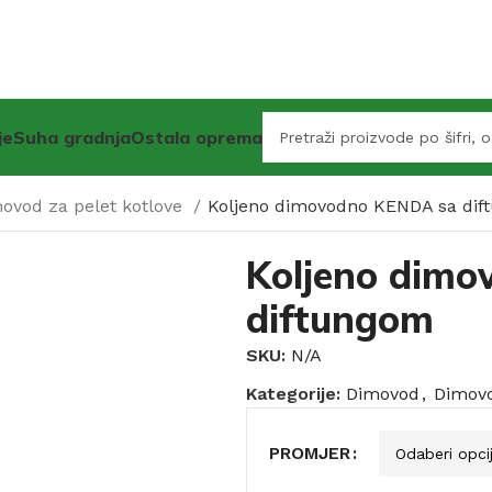
je
Suha gradnja
Ostala oprema
ovod za pelet kotlove
Koljeno dimovodno KENDA sa di
Koljeno dim
diftungom
SKU:
N/A
Kategorije:
Dimovod
,
Dimovo
PROMJER