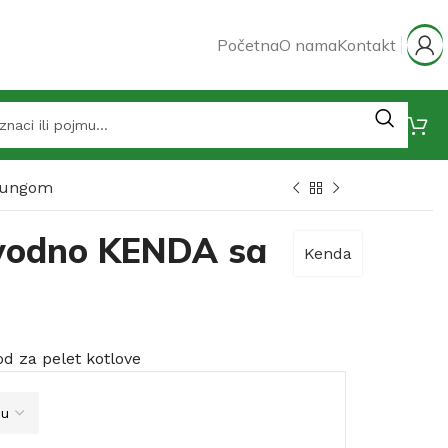
Početna
O nama
Kontakt
ftungom
ovodno KENDA sa
Kenda
d za pelet kotlove