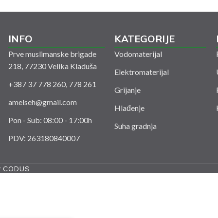
INFO
KATEGORIJE
Prve muslimanske brigade
Vodomaterijal
218, 77230 Velika Kladuša
Elektromaterijal
+387 37 778 260, 778 261
Grijanje
amelseh@gmail.com
Hlađenje
Pon - Sub: 08:00 - 17:00h
Suha gradnja
PDV: 263180840007
y
CODUS