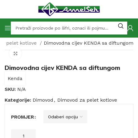
a pelet kotlove
Dimovodna cijev KENDA sa diftungom
Click to enlarge
Dimovodna cijev KENDA sa diftungom
Kenda
SKU:
N/A
Kategorije:
Dimovod
,
Dimovod za pelet kotlove
PROMJER