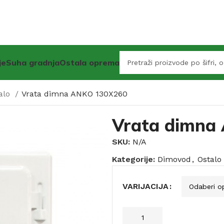
je
Suha gradnja
Ostala oprema
alo
Vrata dimna ANKO 130X260
Vrata dimna
SKU:
N/A
Kategorije:
Dimovod
,
Ostalo
VARIJACIJA