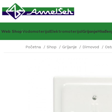
Web Shop
Vodomaterijal
Elektromaterijal
Grijanje
Hlađen
Početna
Shop
Grijanje
Dimovod
Ost