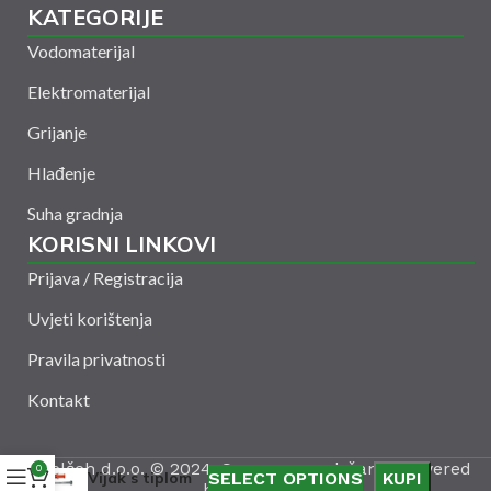
KATEGORIJE
Vodomaterijal
Elektromaterijal
Grijanje
Hlađenje
Suha gradnja
KORISNI LINKOVI
Prijava / Registracija
Uvjeti korištenja
Pravila privatnosti
Kontakt
Amelšeh d.o.o. © 2024. Sva prava zadržana. Powered
0
Vijak s tiplom
SELECT OPTIONS
KUPI
by
CODUS