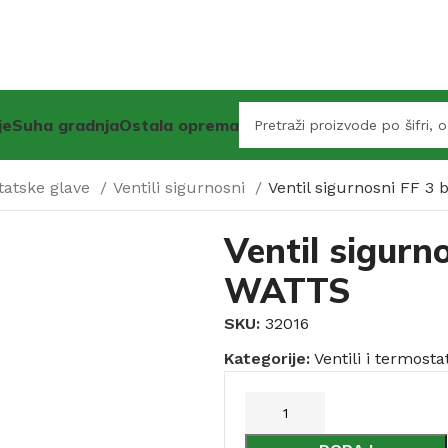
je
Suha gradnja
Ostala oprema
statske glave
Ventili sigurnosni
Ventil sigurnosni FF 
Ventil sigurn
WATTS
SKU:
32016
Kategorije:
Ventili i termosta