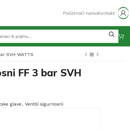
Početna
O nama
Kontakt
3 bar SVH WATTS
osni FF 3 bar SVH
tske glave
,
Ventili sigurnosni