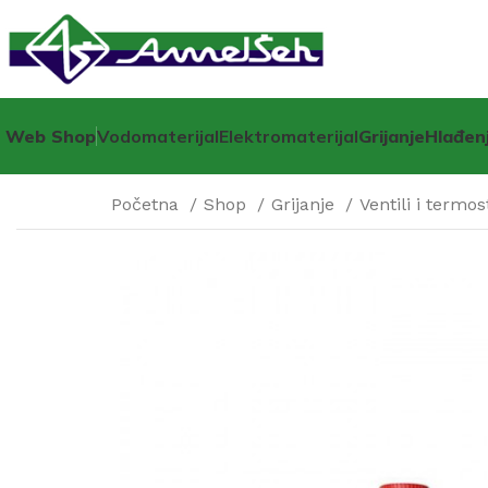
Web Shop
Vodomaterijal
Elektromaterijal
Grijanje
Hlađen
Početna
Shop
Grijanje
Ventili i termo