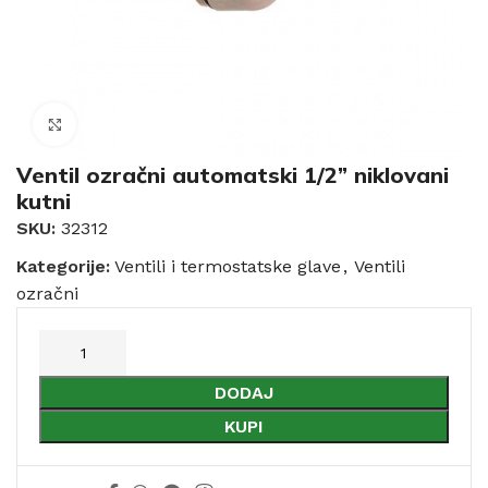
Click to enlarge
Ventil ozračni automatski 1/2” niklovani
kutni
SKU:
32312
Kategorije:
Ventili i termostatske glave
,
Ventili
ozračni
DODAJ
KUPI