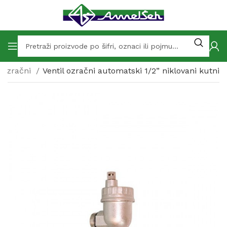
i ozračni
Ventil ozračni automatski 1/2” niklovani kutni