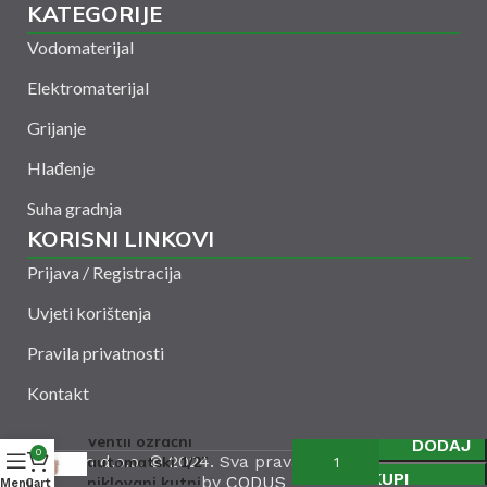
KATEGORIJE
Vodomaterijal
Elektromaterijal
Grijanje
Hlađenje
Suha gradnja
KORISNI LINKOVI
Prijava / Registracija
Uvjeti korištenja
Pravila privatnosti
Kontakt
Ventil ozračni
DODAJ
0
Amelšeh d.o.o. © 2024. Sva prava zadržana. Powered
automatski 1/2”
KUPI
by
CODUS
niklovani kutni
Menu
Cart