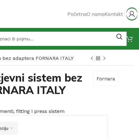
Početna
O nama
Kontakt
tem bez adaptera FORNARA ITALY
cjevni sistem bez
Fornara
RNARA ITALY
menti, fitting i press sistem