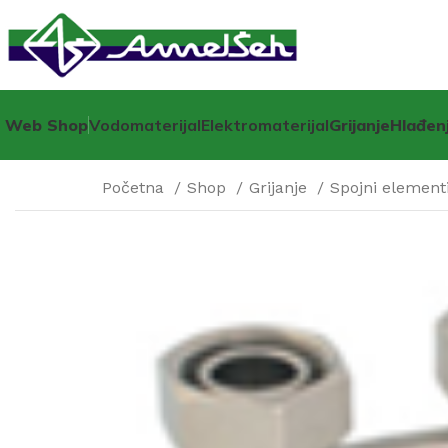
Web Shop
Vodomaterijal
Elektromaterijal
Grijanje
Hlađen
Početna
Shop
Grijanje
Spojni elementi