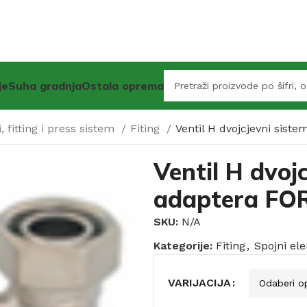
je
Suha gradnja
Ostala oprema
, fitting i press sistem
Fiting
Ventil H dvojcjevni sis
Ventil H dvoj
adaptera FO
SKU:
N/A
Kategorije:
Fiting
,
Spojni ele
VARIJACIJA