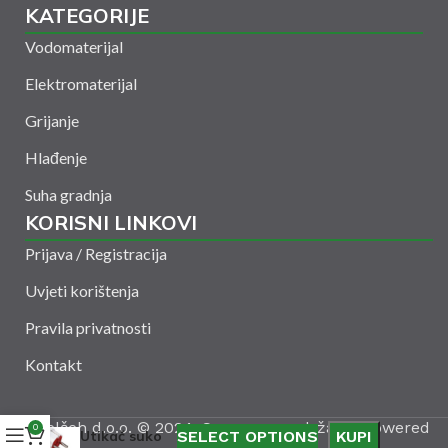
KATEGORIJE
Vodomaterijal
Elektromaterijal
Grijanje
Hlađenje
Suha gradnja
KORISNI LINKOVI
Prijava / Registracija
Uvjeti korištenja
Pravila privatnosti
Kontakt
Amelšeh d.o.o. © 2024. Sva prava zadržana. Powered
0
Utikač suko
SELECT OPTIONS
KUPI
by
CODUS