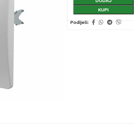
DODAJ
KUPI
Podijeli: