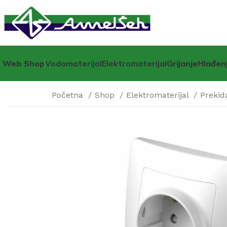
Web Shop
Vodomaterijal
Elektromaterijal
Grijanje
Hlađen
Početna
Shop
Elektromaterijal
Prekid