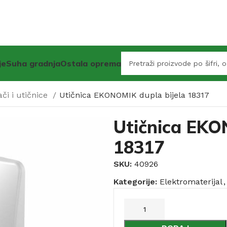
je
Suha gradnja
Ostala oprema
ači i utičnice
Utičnica EKONOMIK dupla bijela 18317
Utičnica EKO
18317
SKU:
40926
Kategorije:
Elektromaterijal
,