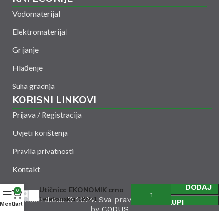
Vodomaterijal
Elektromaterijal
Grijanje
Hlađenje
Suha gradnja
KORISNI LINKOVI
Prijava / Registracija
Uvjeti korištenja
Pravila privatnosti
Kontakt
DODAJ
Utičnica EKONOMIK crna
0
telefonska 18501
Amelšeh d.o.o. © 2024. Sva prava zadržana. Powered
KUPI
Menu
Cart
by
CODUS