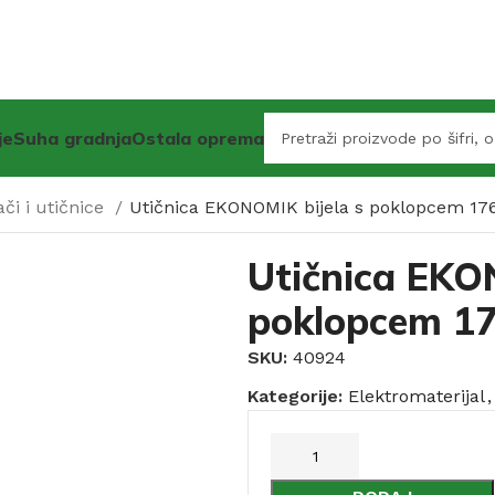
je
Suha gradnja
Ostala oprema
ači i utičnice
Utičnica EKONOMIK bijela s poklopcem 17
Utičnica EKO
poklopcem 1
SKU:
40924
Kategorije:
Elektromaterijal
,