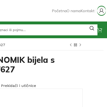
Početna
O nama
Kontakt
627
NOMIK bijela s
7627
Prekidači i utičnice