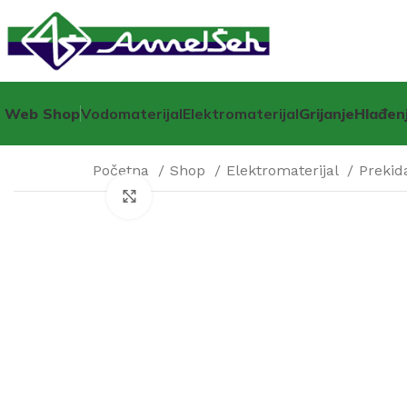
Web Shop
Vodomaterijal
Elektromaterijal
Grijanje
Hlađen
Početna
Shop
Elektromaterijal
Prekid
Click to enlarge