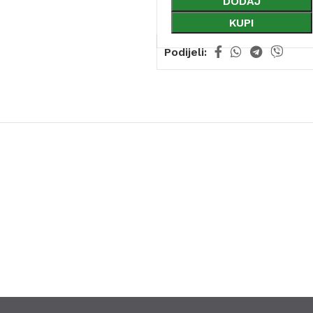
DODAJ
KUPI
Podijeli: