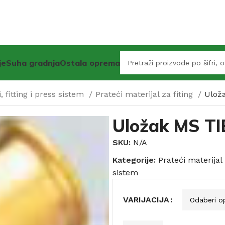
je
Suha gradnja
Ostala oprema
, fitting i press sistem
Prateći materijal za fiting
Ulož
Uložak MS T
SKU:
N/A
Kategorije:
Prateći materijal 
sistem
VARIJACIJA