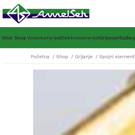
Web Shop
Vodomaterijal
Elektromaterijal
Grijanje
Hlađen
Početna
Shop
Grijanje
Spojni elementi