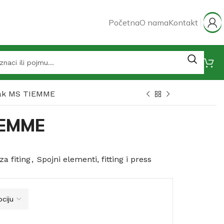
Početna
O nama
Kontakt
ak MS TIEMME
IEMME
za fiting
,
Spojni elementi, fitting i press