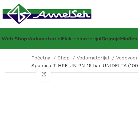
Web Shop
Vodomaterijal
Elektromaterijal
Grijanje
Hlađen
Početna
Shop
Vodomaterijal
Vodovodne
Spojnica T HPE UN PN 16 bar UNIDELTA (100
Click to enlarge