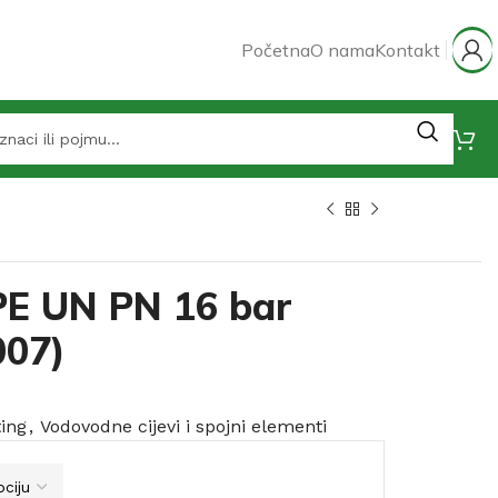
Početna
O nama
Kontakt
PE UN PN 16 bar
007)
ting
,
Vodovodne cijevi i spojni elementi