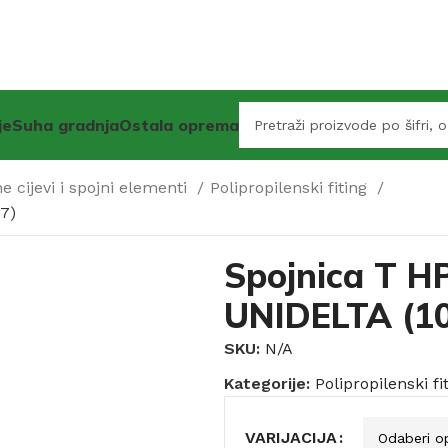
je
Suha gradnja
Ostala oprema
 cijevi i spojni elementi
Polipropilenski fiting
7)
Spojnica T H
UNIDELTA (1
SKU:
N/A
Kategorije:
Polipropilenski fi
VARIJACIJA