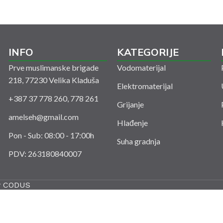
INFO
KATEGORIJE
Prve muslimanske brigade
Vodomaterijal
218, 77230 Velika Kladuša
Elektromaterijal
+387 37 778 260, 778 261
Grijanje
amelseh@gmail.com
Hlađenje
Pon - Sub: 08:00 - 17:00h
Suha gradnja
PDV: 263180840007
y
CODUS