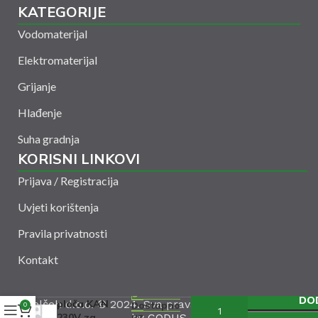
KATEGORIJE
Vodomaterijal
Elektromaterijal
Grijanje
Hlađenje
Suha gradnja
KORISNI LINKOVI
Prijava / Registracija
Uvjeti korištenja
Pravila privatnosti
Kontakt
Signalna
DO
Amelšeh d.o.o. © 2024. Sva prava zadržana. Powered
ploča KAN
Dostupno
0
230V za
by
uz
CODUS