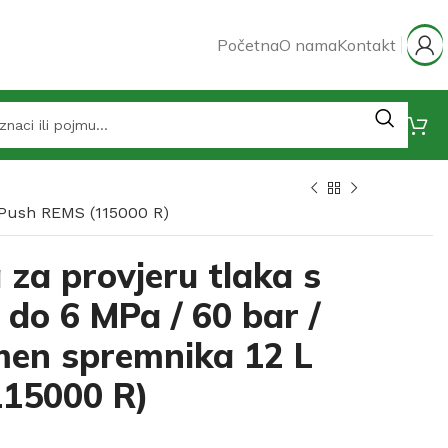
Početna
O nama
Kontakt
 Push REMS (115000 R)
za provjeru tlaka s
o 6 MPa / 60 bar /
umen spremnika 12 L
15000 R)