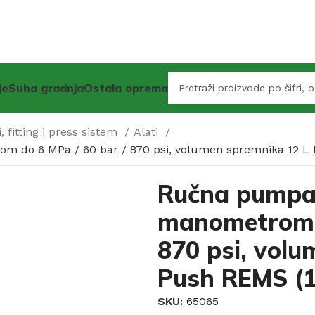
je
Suha gradnja
Ostala oprema
, fitting i press sistem
Alati
m do 6 MPa / 60 bar / 870 psi, volumen spremnika 12 L
Ručna pumpa 
manometrom d
870 psi, vol
Push REMS (1
SKU:
65065