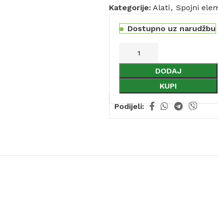
Kategorije:
Alati
,
Spojni elem
Dostupno uz narudžbu
DODAJ
KUPI
Podijeli: