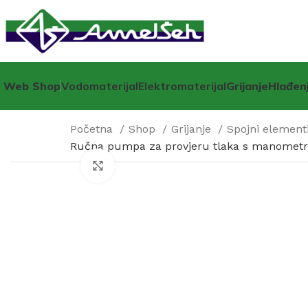
Web Shop
Vodomaterijal
Elektromaterijal
Grijanje
Hlađen
Početna
Shop
Grijanje
Spojni elementi
Ručna pumpa za provjeru tlaka s manometro
Click to enlarge