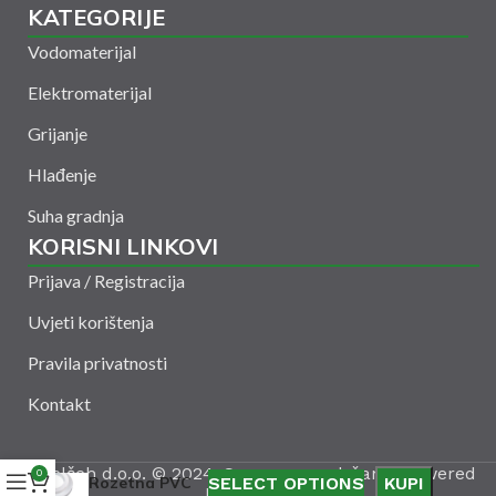
KATEGORIJE
Vodomaterijal
Elektromaterijal
Grijanje
Hlađenje
Suha gradnja
KORISNI LINKOVI
Prijava / Registracija
Uvjeti korištenja
Pravila privatnosti
Kontakt
Amelšeh d.o.o. © 2024. Sva prava zadržana. Powered
0
Rozetna PVC
SELECT OPTIONS
KUPI
by
CODUS