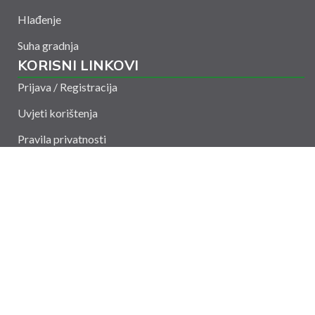
Hlađenje
Suha gradnja
KORISNI LINKOVI
Prijava / Registracija
Uvjeti korištenja
Pravila privatnosti
Kontakt
Amelšeh d.o.o. © 2024. Sva prava zadržana. Powered
by
CODUS
Rozetna dupla crna
Select options
KUPI