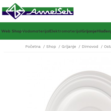
Web Shop
Vodomaterijal
Elektromaterijal
Grijanje
Hlađen
Početna
Shop
Grijanje
Dimovod
Ost