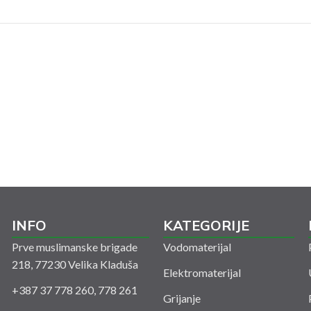
INFO
KATEGORIJE
Prve muslimanske brigade
Vodomaterijal
218, 77230 Velika Kladuša
Elektromaterijal
+387 37 778 260, 778 261
Grijanje