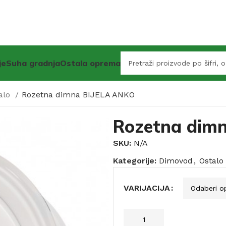
je
Suha gradnja
Ostala oprema
alo
Rozetna dimna BIJELA ANKO
Rozetna dim
SKU:
N/A
Kategorije:
Dimovod
,
Ostalo
VARIJACIJA