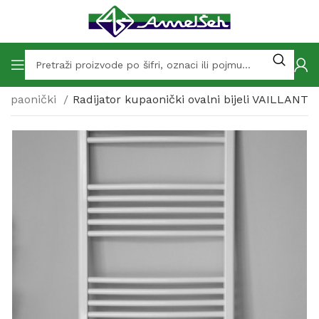
Kupaonički
Radijator kupaonički ovalni bijeli VAILLANT