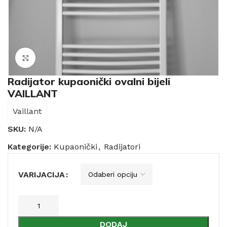
Click to enlarge
Radijator kupaonički ovalni bijeli
VAILLANT
Vaillant
SKU:
N/A
Kategorije:
Kupaonički
,
Radijatori
VARIJACIJA
DODAJ