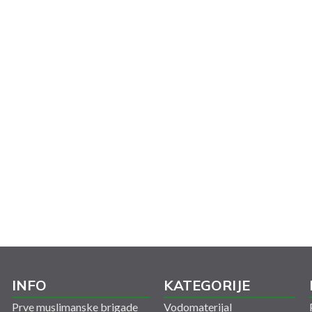
INFO
KATEGORIJE
Prve muslimanske brigade
Vodomaterijal