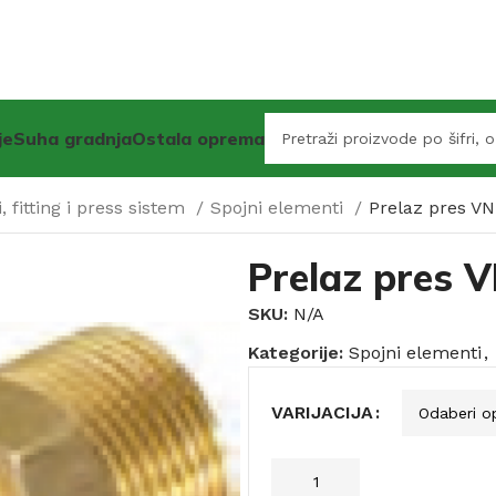
je
Suha gradnja
Ostala oprema
, fitting i press sistem
Spojni elementi
Prelaz pres VN
Prelaz pres 
SKU:
N/A
Kategorije:
Spojni elementi
,
VARIJACIJA