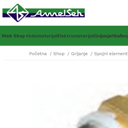
Web Shop
Vodomaterijal
Elektromaterijal
Grijanje
Hlađen
Početna
Shop
Grijanje
Spojni elementi