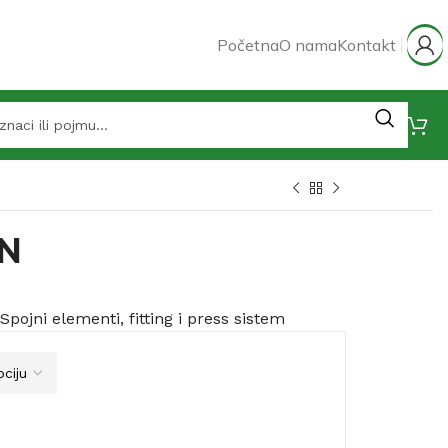
Početna
O nama
Kontakt
VN
Spojni elementi, fitting i press sistem