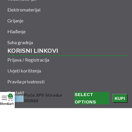
Elektromaterijal
Grijanje
Hlađenje
Suha gradnja
KORISNI LINKOVI
Prijava / Registracija
Uvjeti korištenja
Pravila privatnosti
Kontakt
SELECT
Ploča XPS Stirodur
0
KUPI
150X60
OPTIONS
Menu
Cart
Amelšeh d.o.o. © 2024. Sva prava zadržana. Powered
by
CODUS