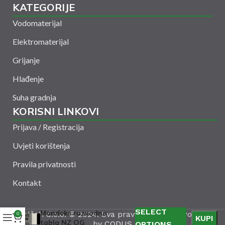
KATEGORIJE
Vodomaterijal
Elektromaterijal
Grijanje
Hlađenje
Suha gradnja
KORISNI LINKOVI
Prijava / Registracija
Uvjeti korištenja
Pravila privatnosti
Kontakt
SELECT
Mandeks razvodna
Amelšeh d.o.o. © 2024. Sva prava zadržana. Powered
0
KUPI
tabla NZ OG
by
CODUS
OPTIONS