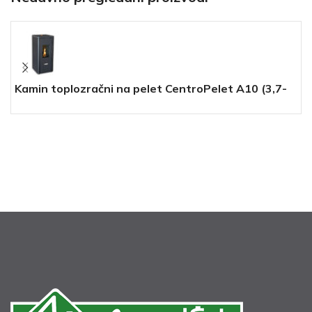
Kamin toplozračni na pelet CentroPelet A10 (3,7-
K
9,2 kW) CENTROMETAL