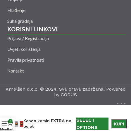
Hlađenje
Suha gradnja
KORISNI LINKOVI
Prijava / Registracija
Uvjeti korištenja
Pravila privatnosti
Kontakt
Amelšeh d.o.o. © 2024. Sva prava zadržana. Powered
by
CODUS
SELECT
Kenda kamin EXTRA na
0
KUPI
pelet
OPTIONS
Menu
Cart