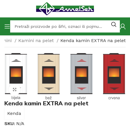
amini
Kamini na pelet
Kenda kamin EXTRA na pelet
Click to enlarge
Kenda kamin EXTRA na pelet
Kenda
SKU:
N/A