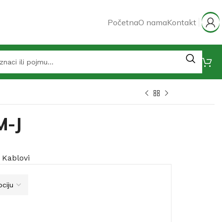
Početna
O nama
Kontakt
M-J
Kablovi