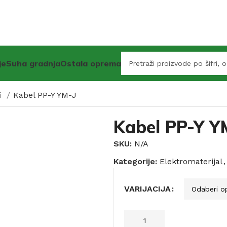
je
Suha gradnja
Ostala oprema
i
Kabel PP-Y YM-J
Kabel PP-Y Y
SKU:
N/A
Kategorije:
Elektromaterijal
,
VARIJACIJA