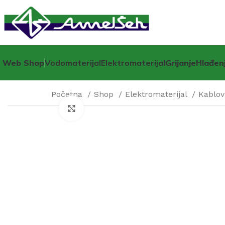
Web Shop
Vodomaterijal
Elektromaterijal
Grijanje
Hlađen
Početna
Shop
Elektromaterijal
Kablov
Click to enlarge