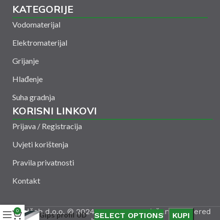
KATEGORIJE
Vodomaterijal
Elektromaterijal
Grijanje
Hlađenje
Suha gradnja
KORISNI LINKOVI
Prijava / Registracija
Uvjeti korištenja
Pravila privatnosti
Kontakt
Amelšeh d.o.o. © 2024. Sva prava zadržana. Powered
0
Gips profil UD
SELECT OPTIONS
KUPI