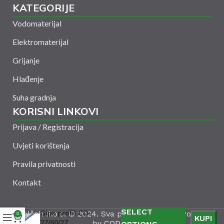
KATEGORIJE
Vodomaterijal
Elektromaterijal
Grijanje
Hlađenje
Suha gradnja
KORISNI LINKOVI
Prijava / Registracija
Uvjeti korištenja
Pravila privatnosti
Kontakt
SELECT
Gips profil CD-
Amelšeh d.o.o. © 2024. Sva prava zadržana. Powered
0
KUPI
27/60/27
by
CODUS