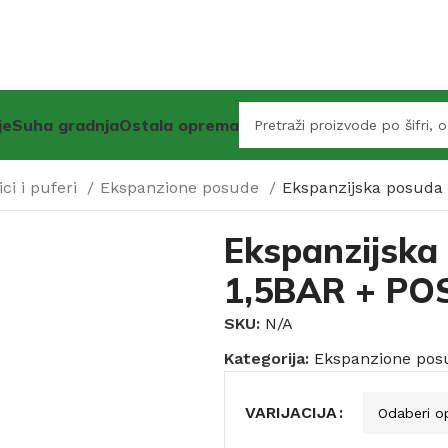
je
Suha gradnja
Ostala oprema
ici i puferi
Ekspanzione posude
Ekspanzijska posuda
Ekspanzijska
1,5BAR + PO
SKU:
N/A
Kategorija:
Ekspanzione pos
VARIJACIJA