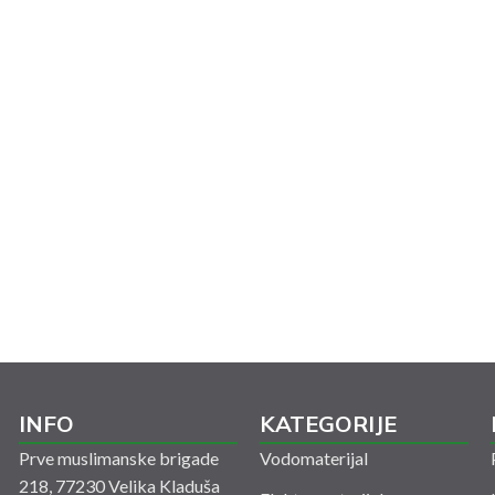
INFO
KATEGORIJE
Prve muslimanske brigade
Vodomaterijal
218, 77230 Velika Kladuša