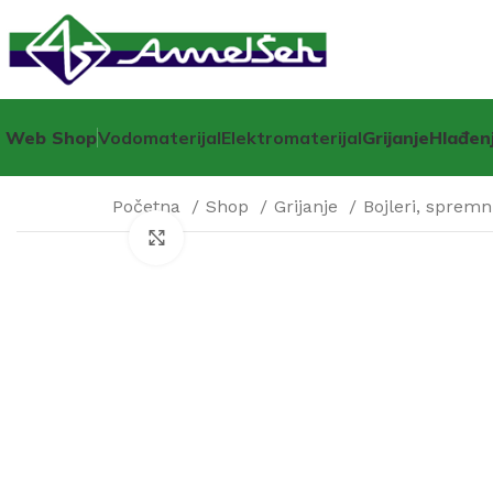
Web Shop
Vodomaterijal
Elektromaterijal
Grijanje
Hlađen
Početna
Shop
Grijanje
Bojleri, spremn
Click to enlarge