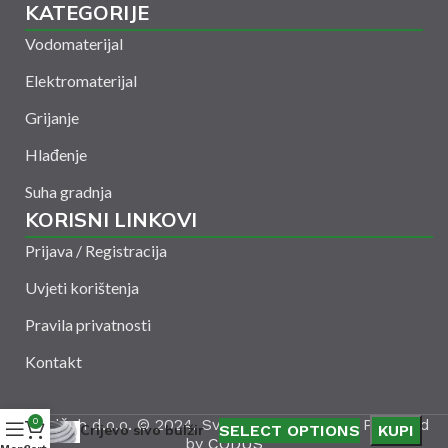
KATEGORIJE
Vodomaterijal
Elektromaterijal
Grijanje
Hlađenje
Suha gradnja
KORISNI LINKOVI
Prijava / Registracija
Uvjeti korištenja
Pravila privatnosti
Kontakt
Amelšeh d.o.o. © 2024. Sva prava zadržana. Powered
0
Crijevo sivo bulžir
SELECT OPTIONS
KUPI
by
CODUS