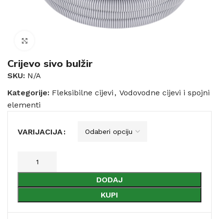
Click to enlarge
Crijevo sivo bulžir
SKU:
N/A
Kategorije:
Fleksibilne cijevi
,
Vodovodne cijevi i spojni
elementi
VARIJACIJA
DODAJ
KUPI