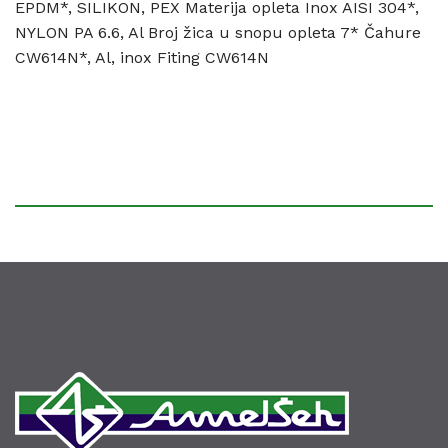
EPDM*, SILIKON, PEX Materija opleta Inox AISI 304*,
NYLON PA 6.6, Al Broj žica u snopu opleta 7* Čahure
CW614N*, Al, inox Fiting CW614N