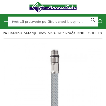
ev za usadnu bateriju inox M10-3/8” kraća DN8 ECOFLEX