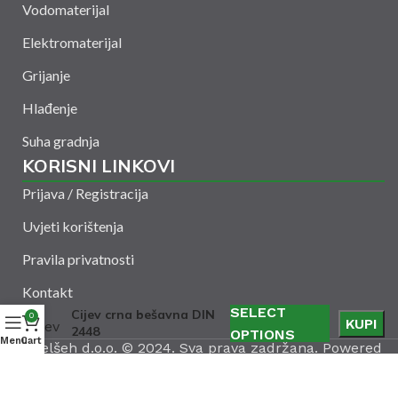
Vodomaterijal
Elektromaterijal
Grijanje
Hlađenje
Suha gradnja
KORISNI LINKOVI
Prijava / Registracija
Uvjeti korištenja
Pravila privatnosti
Kontakt
SELECT
Cijev crna bešavna DIN
0
KUPI
2448
OPTIONS
Menu
Cart
Amelšeh d.o.o. © 2024. Sva prava zadržana. Powered
by
CODUS