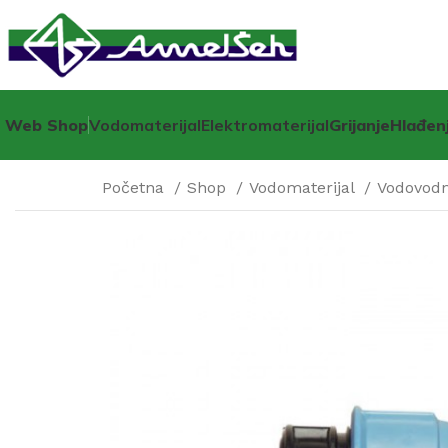
Web Shop
Vodomaterijal
Elektromaterijal
Grijanje
Hlađen
Početna
Shop
Vodomaterijal
Vodovodne