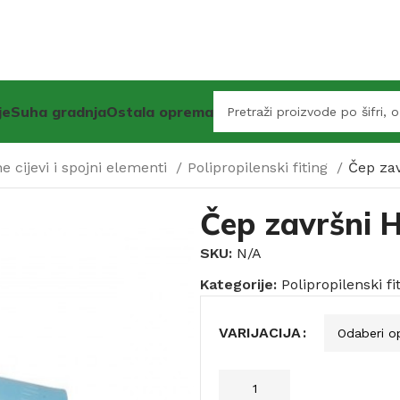
je
Suha gradnja
Ostala oprema
 cijevi i spojni elementi
Polipropilenski fiting
Čep za
Čep završni 
SKU:
N/A
Kategorije:
Polipropilenski fi
VARIJACIJA