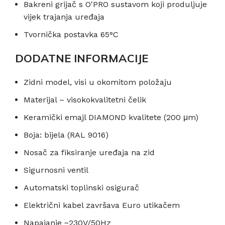
Bakreni grijač s O'PRO sustavom koji produljuje
vijek trajanja uređaja
Tvornička postavka 65°C
DODATNE INFORMACIJE
Zidni model, visi u okomitom položaju
Materijal – visokokvalitetni čelik
Keramički emajl DIAMOND kvalitete (200 μm)
Boja: bijela (RAL 9016)
Nosač za fiksiranje uređaja na zid
Sigurnosni ventil
Automatski toplinski osigurač
Električni kabel završava Euro utikačem
Napajanje ~230V/50Hz