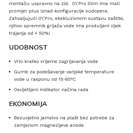
montažu uspravno na zid. O\'Pro Slim ima mali
promjer plus iznad konfiguracije sudopera.
Zahvaljujući O\'Pro, ekskluzivnom sustavu zaštite,
njihov spremnik grijača vode ima produljeni vijek
trajanja od + 50%!
UDOBNOST
Vrlo kratko vrijeme zagrijavanja vode
Gumb za podešavanje vanjske temperature
vode u rasponu od 15-65°C
Osvijetljeni indikator načina rada
EKONOMIJA
Bezuvjetno jamstvo na plašt bez potrebe za
zamjenom magnezijeve anode