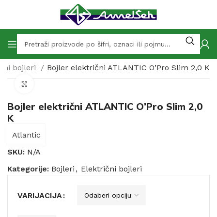
čni bojleri
Bojler električni ATLANTIC O’Pro Slim 2,0 K
Click to enlarge
Bojler električni ATLANTIC O’Pro Slim 2,0
K
Atlantic
SKU:
N/A
Kategorije:
Bojleri
,
Električni bojleri
VARIJACIJA