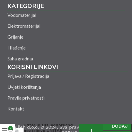
KATEGORIJE
Vodomaterijal
Elektromaterijal
Grijanje
Hlađenje
Suha gradnja
KORISNI LINKOVI
Prijava / Registracija
Uvjeti korištenja
Pravila privatnosti
Kontakt
Baterija tuš jednoručna
DODAJ
Amelšeh d.o.o. © 2024. Sva prava zadržana. Powered
0
bez izljeva UNITAS