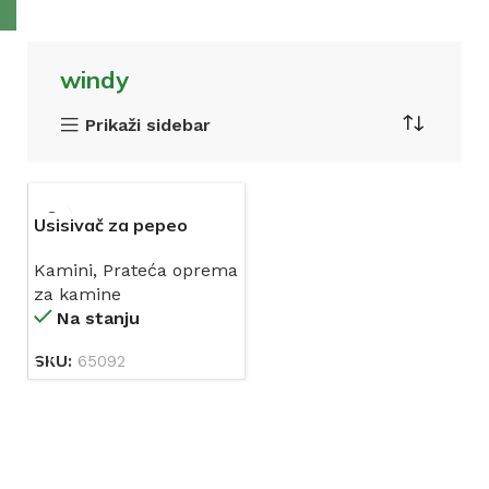
windy
Prikaži sidebar
Usisivač za pepeo
WINDY 800W
Kamini
,
Prateća oprema
za kamine
Na stanju
SKU:
65092