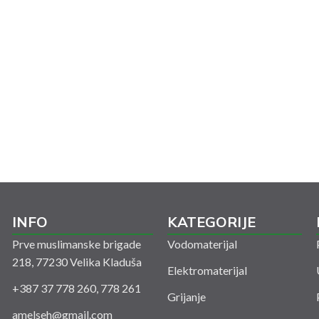
INFO
KATEGORIJE
Prve muslimanske brigade
Vodomaterijal
218, 77230 Velika Kladuša
Elektromaterijal
+387 37 778 260, 778 261
Grijanje
amelseh@gmail.com