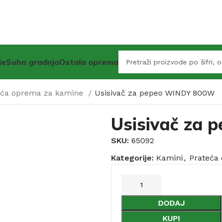
je
Suha gradnja
Ostala oprema
eća oprema za kamine
Usisivač za pepeo WINDY 800W
Usisivač za
SKU:
65092
Kategorije:
Kamini
,
Prateća
DODAJ
KUPI