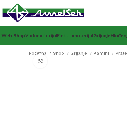
Web Shop
Vodomaterijal
Elektromaterijal
Grijanje
Hlađen
Početna
Shop
Grijanje
Kamini
Prat
Click to enlarge