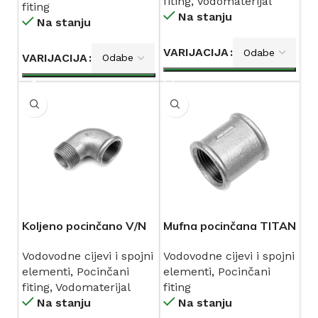
fiting
,
Vodomaterijal
fiting
Na stanju
Na stanju
VARIJACIJA
VARIJACIJA
Koljeno pocinčano V/N
Mufna pocinčana TITAN
TITAN art.92
art.270
Vodovodne cijevi i spojni
Vodovodne cijevi i spojni
elementi
,
Pocinčani
elementi
,
Pocinčani
fiting
,
Vodomaterijal
fiting
Na stanju
Na stanju