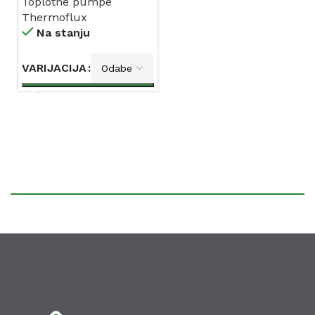
Toplotne pumpe
R410A
Thermoflux
Na stanju
VARIJACIJA