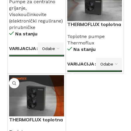
Pumpe za centralno
grijanje
,
Visokoučinkovite
(elektronički regulirane)
THERMOFLUX toplotna
prirubničke
pumpa R410A
Na stanju
Toplotne pumpe
monoblok izvedba
Thermoflux
VARIJACIJA
Na stanju
VARIJACIJA
THERMOFLUX toplotna
pumpa split izvedba