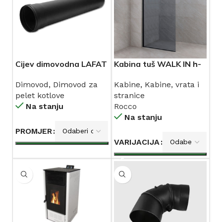
Cijev dimovodna LAFAT
Kabina tuš WALK IN h-
sa diftungom
200 (8mm sivo
Dimovod
,
Dimovod za
Kabine
,
Kabine, vrata i
(zatamnjeno) staklo,
pelet kotlove
stranice
crni mat profili, crna
Na stanju
Rocco
mat teleskopska šipka
Na stanju
70-120 cm) ROCCO
ECO
PROMJER
VARIJACIJA