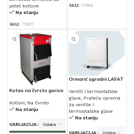
SKU:
71986
pelet kotlove
Na stanju
SKU:
71987
Ormarić ugradni LAFAT
Kotao na čvrsto gorivo
Ventili i termostatske
STILMETAL-LAFAT 25-
glave
,
Prateća oprema
Kotlovi
,
Na čvrsto
50 kW
za ventile i
Na stanju
termostatske glave
Na stanju
VARIJACIJA
VARIJACIJA