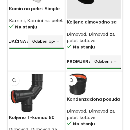
Kamin na pelet Simple
duvaljka LAFAT 8, 10 i
Kamini
,
Kamini na pelet
12kW
Koljeno dimovodno sa
Na stanju
diftungom LAFAT
Dimovod
,
Dimovod za
pelet kotlove
JAČINA
Na stanju
PROMJER
Kondenzaciona posuda
80 LAFAT
Dimovod
,
Dimovod za
Koljeno T-komad 80
pelet kotlove
LAFAT
Na stanju
Dimovod
,
Dimovod za