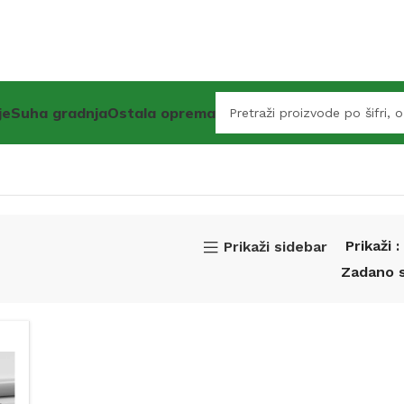
je
Suha gradnja
Ostala oprema
Prikaži
Prikaži sidebar