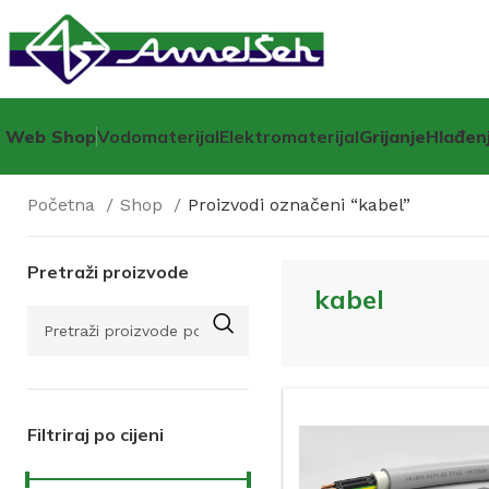
Web Shop
Vodomaterijal
Elektromaterijal
Grijanje
Hlađen
Početna
Shop
Proizvodi označeni “kabel”
Pretraži proizvode
kabel
Filtriraj po cijeni