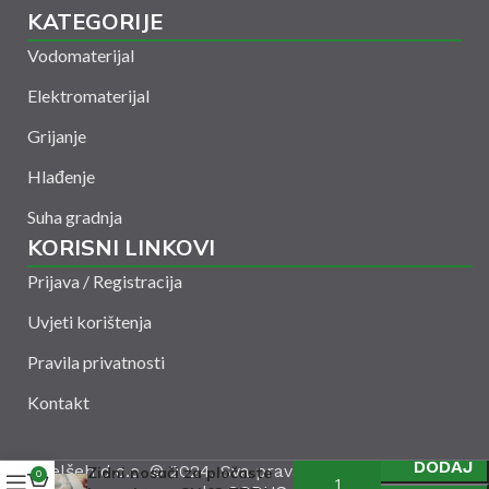
KATEGORIJE
Vodomaterijal
Elektromaterijal
Grijanje
Hlađenje
Suha gradnja
KORISNI LINKOVI
Prijava / Registracija
Uvjeti korištenja
Pravila privatnosti
Kontakt
DODAJ
Amelšeh d.o.o. © 2024. Sva prava zadržana. Powered
Zidni nosači za pločaste
0