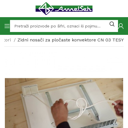
ktori
Zidni nosači za pločaste konvektore CN 03 TESY