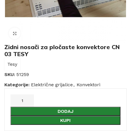
Click to enlarge
Zidni nosači za pločaste konvektore CN
03 TESY
Tesy
SKU:
51259
Kategorije:
Električne grijalice
,
Konvektori
DODAJ
KUPI