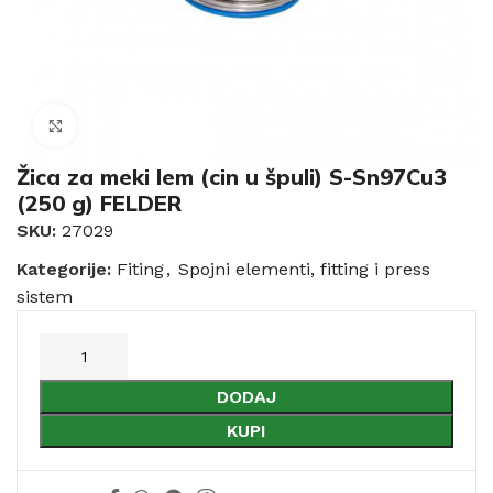
Click to enlarge
Žica za meki lem (cin u špuli) S-Sn97Cu3
(250 g) FELDER
SKU:
27029
Kategorije:
Fiting
,
Spojni elementi, fitting i press
sistem
DODAJ
KUPI