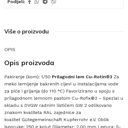
Podijeli:
Više o proizvodu
OPIS
Opis proizvoda
Pakiranje (kom): 1/50
Prilagodni lem Cu-Rotin®3
Za
meko lemljenje bakrenih cijevi u instalacijama vode
za piće i grijanja (do 110 °C) Favorizirano u spoju s
prilagodnom lemnom pastom Cu-Rofix®3 – Spezial u
skladu s DVGW radnim listićem GW 2 odlikovano
znakom kvaliteta RAL zajednice za
kvalitet Gütegemeinschaft Kupferrohr e.V. Oblik
isporuke: 250 g kolut Dijametar: 2,00 mm Legura: S-