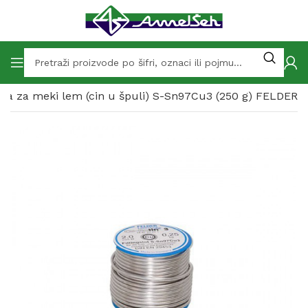
ica za meki lem (cin u špuli) S-Sn97Cu3 (250 g) FELDER