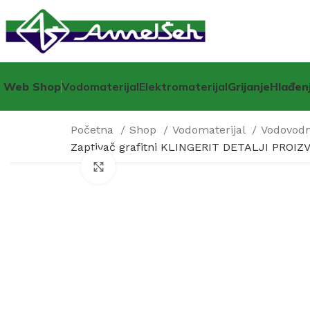
Web Shop
Vodomaterijal
Elektromaterijal
Grijanje
Hlađen
Početna
Shop
Vodomaterijal
Vodovodne
Zaptivač grafitni KLINGERIT DETALJI PROIZ
Click to enlarge