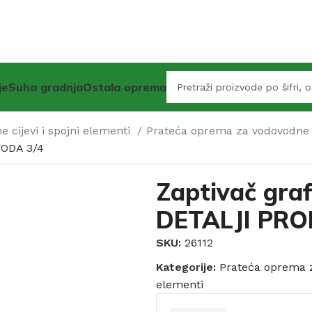
je
Suha gradnja
Ostala oprema
 cijevi i spojni elementi
Prateća oprema za vodovodne 
VODA 3/4
Zaptivač gra
DETALJI PRO
SKU:
26112
Kategorije:
Prateća oprema z
elementi