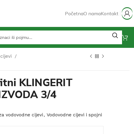
Početna
O nama
Kontakt
cijevi
fitni KLINGERIT
IZVODA 3/4
a vodovodne cijevi
,
Vodovodne cijevi i spojni