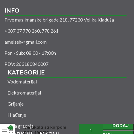
INFO
Prve muslimanske brigade 218, 77230 Velika Kladuša
+387 37 778 260, 778 261
amelseh@gmail.com
Pon - Sub: 08:00 - 17:00h
PDV: 263180840007
KATEGORIJE
Vodomaterijal
Elektromaterijal
Grijanje
Hlađenje
DODAJ
Suha gradnja
Vertikala sa korpom
0
ECO 190X35