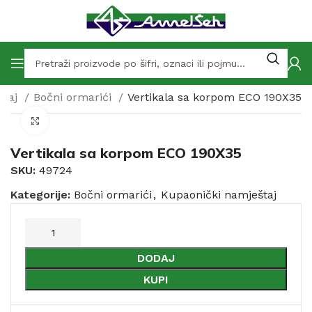
štaj
Bočni ormarići
Vertikala sa korpom ECO 190X35
Click to enlarge
Vertikala sa korpom ECO 190X35
SKU:
49724
Kategorije:
Bočni ormarići
,
Kupaonički namještaj
DODAJ
KUPI