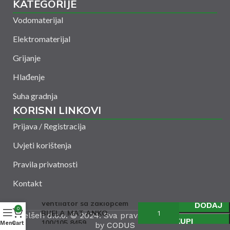
KATEGORIJE
Vodomaterijal
Elektromaterijal
Grijanje
Hlađenje
Suha gradnja
KORISNI LINKOVI
Prijava / Registracija
Uvjeti korištenja
Pravila privatnosti
Kontakt
Ventilator sa zaklopcem
DODAJ
0
BIJELA MAT ANKO
Amelšeh d.o.o. © 2024. Sva prava zadržana. Powered
KUPI
100/105 8459
Menu
Cart
by
CODUS