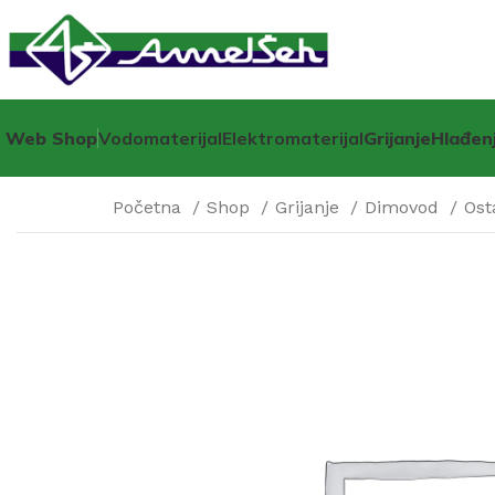
Web Shop
Vodomaterijal
Elektromaterijal
Grijanje
Hlađen
Početna
Shop
Grijanje
Dimovod
Ost