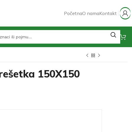
Početna
O nama
Kontakt
 rešetka 150X150