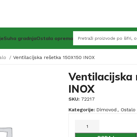
je
Suha gradnja
Ostala oprema
alo
Ventilacijska rešetka 150X150 INOX
Ventilacijska
INOX
SKU:
72217
Kategorije:
Dimovod
,
Ostalo