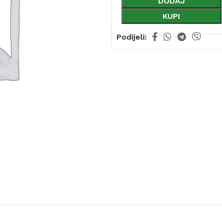
DODAJ
KUPI
Podijeli: