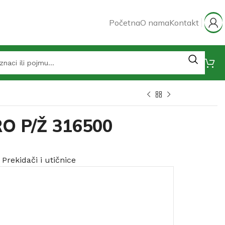
Početna
O nama
Kontakt
RO P/Ž 316500
Prekidači i utičnice