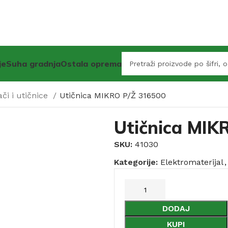
je
Suha gradnja
Ostala oprema
ači i utičnice
Utičnica MIKRO P/Ž 316500
Utičnica MIK
SKU:
41030
Kategorije:
Elektromaterijal
,
DODAJ
KUPI