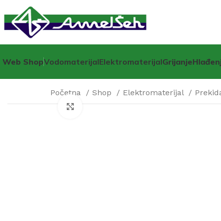
Web Shop
Vodomaterijal
Elektromaterijal
Grijanje
Hlađen
Početna
Shop
Elektromaterijal
Prekid
Click to enlarge