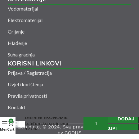
Vodomaterijal
Elektromaterijal
Grijanje
Hlađenje
Suha gradnja
KORISNI LINKOVI
Prijava / Registracija
Uvjeti korištenja
Pravila privatnosti
Kontakt
Utičnica EKONOMIK
DODAJ
0
telefonska srebrena
Amelšeh d.o.o. © 2024. Sva prava zadržana. Powered
KUPI
17725
Menu
Cart
by
CODUS