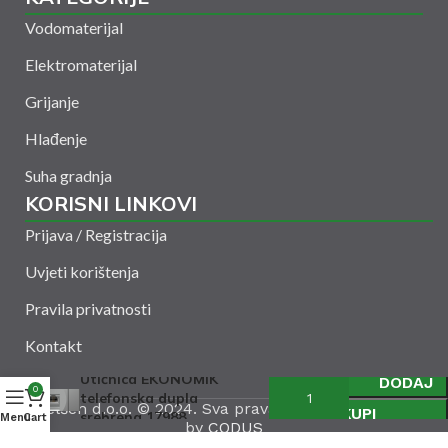
Vodomaterijal
Elektromaterijal
Grijanje
Hlađenje
Suha gradnja
KORISNI LINKOVI
Prijava / Registracija
Uvjeti korištenja
Pravila privatnosti
Kontakt
Utičnica EKONOMIK
DODAJ
0
telefonska dupla
Amelšeh d.o.o. © 2024. Sva prava zadržana. Powered
KUPI
srebrena 17988
Menu
Cart
by
CODUS