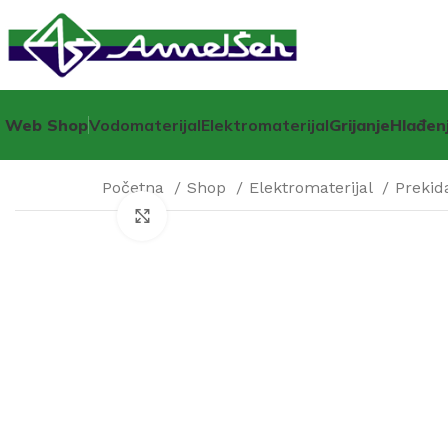
Web Shop
Vodomaterijal
Elektromaterijal
Grijanje
Hlađen
Početna
Shop
Elektromaterijal
Prekid
Click to enlarge