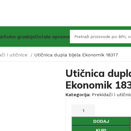
je
Suha gradnja
Ostala oprema
ači i utičnice
Utičnica dupla bijela Ekonomik 18317
Utičnica dupla
Ekonomik 18
Kategorija:
Prekidači i utični
DODAJ
KUPI