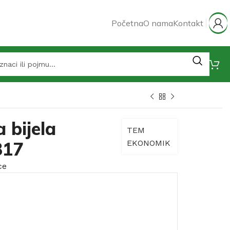
Početna
O nama
Kontakt
 bijela
TEM
317
EKONOMIK
ce